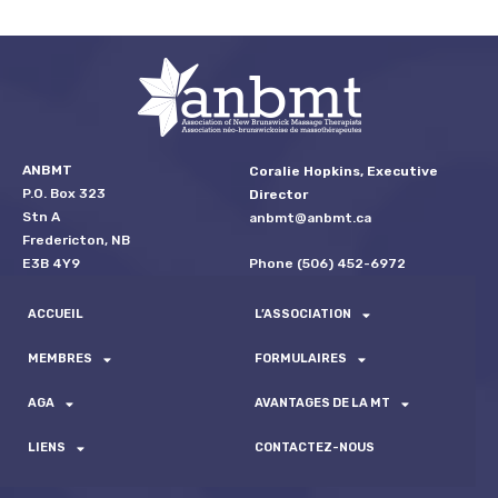
ANBMT
Coralie Hopkins, Executive
P.O. Box 323
Director
Stn A
anbmt@anbmt.ca
Fredericton, NB
Phone (506) 452-6972
E3B 4Y9
ACCUEIL
L’ASSOCIATION
MEMBRES
FORMULAIRES
AGA
AVANTAGES DE LA MT
LIENS
CONTACTEZ-NOUS