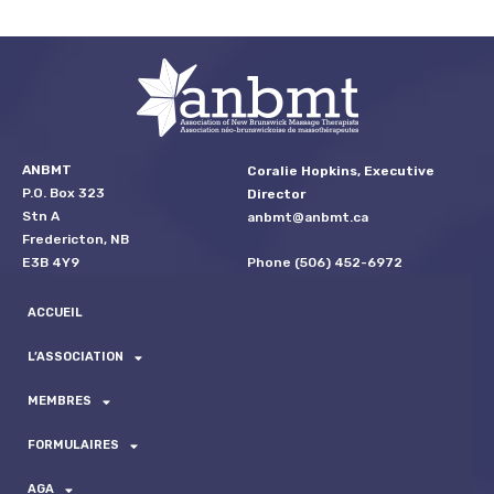
ANBMT
Coralie Hopkins, Executive
P.O. Box 323
Director
Stn A
anbmt@anbmt.ca
Fredericton, NB
Phone (506) 452-6972
E3B 4Y9
ACCUEIL
L’ASSOCIATION
MEMBRES
FORMULAIRES
AGA