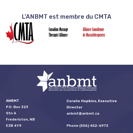
L'ANBMT est membre du CMTA
ANBMT
Coralie Hopkins, Executive
P.O. Box 323
Director
Stn A
anbmt@anbmt.ca
Fredericton, NB
Phone (506) 452-6972
E3B 4Y9