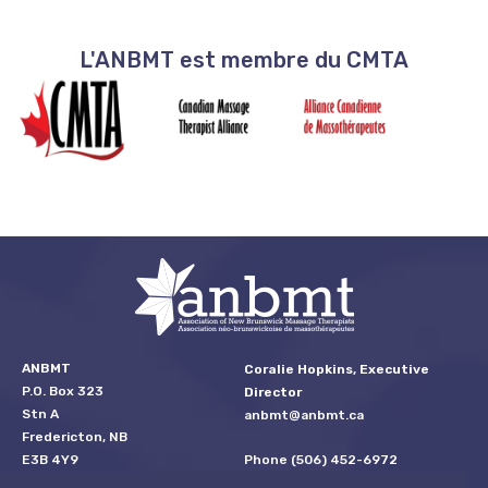
L'ANBMT est membre du CMTA
ANBMT
Coralie Hopkins, Executive
P.O. Box 323
Director
Stn A
anbmt@anbmt.ca
Fredericton, NB
Phone (506) 452-6972
E3B 4Y9