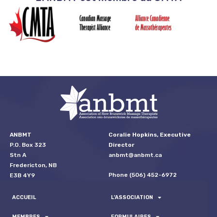
ANBMT
Coralie Hopkins, Executive
P.O. Box 323
Director
Stn A
anbmt@anbmt.ca
Fredericton, NB
Phone (506) 452-6972
E3B 4Y9
ACCUEIL
L’ASSOCIATION
MEMBRES
FORMULAIRES