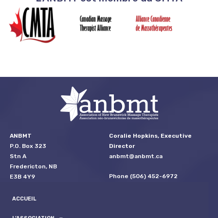
ANBMT
Coralie Hopkins, Executive
P.O. Box 323
Director
Stn A
anbmt@anbmt.ca
Fredericton, NB
Phone (506) 452-6972
E3B 4Y9
ACCUEIL