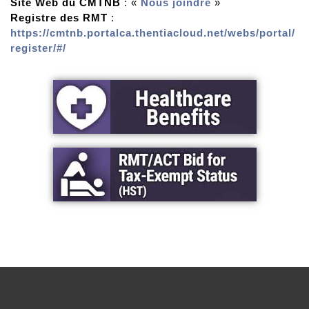
Site Web du CMTNB
: «
Nous joindre
»
Registre des RMT
:
https://cmtnb.portalca.thentiacloud.net/webs/portal/
register/#/