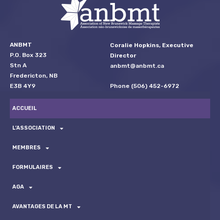
ANBMT
Coralie Hopkins, Executive
P.O. Box 323
Director
Stn A
anbmt@anbmt.ca
Fredericton, NB
Phone (506) 452-6972
E3B 4Y9
ACCUEIL
L’ASSOCIATION
MEMBRES
FORMULAIRES
AGA
AVANTAGES DE LA MT