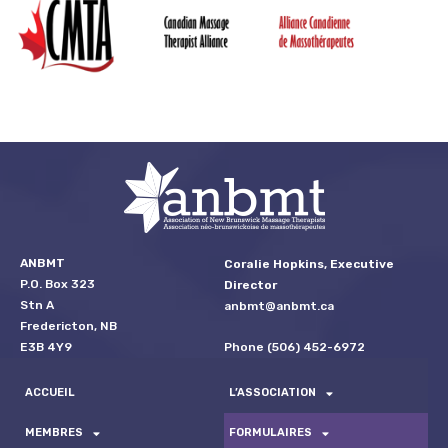
ANBMT
Coralie Hopkins, Executive
P.O. Box 323
Director
Stn A
anbmt@anbmt.ca
Fredericton, NB
Phone (506) 452-6972
E3B 4Y9
ACCUEIL
L’ASSOCIATION
MEMBRES
FORMULAIRES