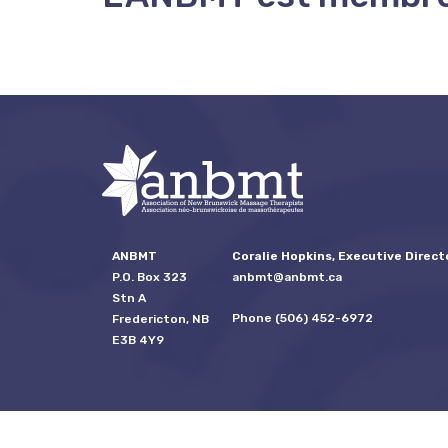
ANBMT
Coralie Hopkins, Executive Direct
P.O. Box 323
anbmt@anbmt.ca
Stn A
Phone (506) 452-6972
Fredericton, NB
E3B 4Y9