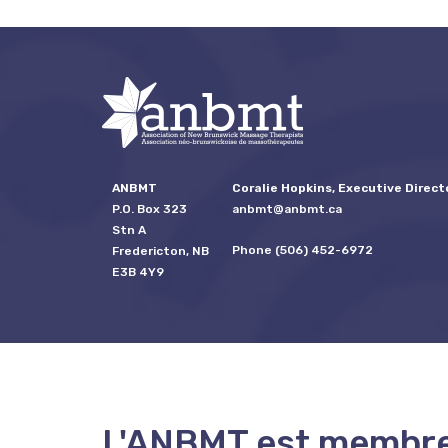
ANBMT
Coralie Hopkins, Executive Direct
P.O. Box 323
anbmt@anbmt.ca
Stn A
Phone (506) 452-6972
Fredericton, NB
E3B 4Y9
L'ANBMT est membr